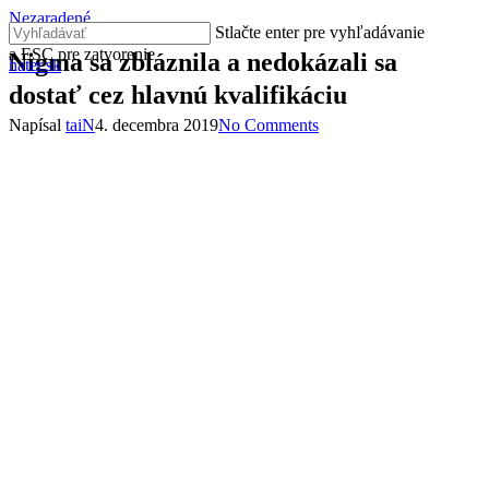
Skip
Nezaradené
Stlačte enter pre vyhľadávanie
to
a ESC pre zatvorenie
main
Nigma sa zbláznila a nedokázali sa
hater.sk
Close
content
dostať cez hlavnú kvalifikáciu
Search
Napísal
taiN
4. decembra 2019
No Comments