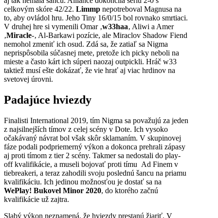
aj tak nemala šancu. Alliance dokončila sériu 2-0 s
celkovým skóre 42/22.
Limmp
nepotreboval Magnusa na
to, aby ovládol hru. Jeho Tiny 16/0/15 bol rovnako smrtiaci.
V druhej hre si vymenili Omar ‚
w33haa
‚ Aliwi a Amer
‚
Miracle
-‚ Al-Barkawi pozície, ale Miraclov Shadow Fiend
nemohol zmeniť ich osud. Zdá sa, že zatiaľ sa Nigma
neprispôsobila súčasnej mete, pretože ich picky neboli na
mieste a často kárt ich súperi naozaj outpickli. Hráč w33
taktiež musí ešte dokázať, že vie hrať aj viac hrdinov na
svetovej úrovni.
Padajúce hviezdy
Finalisti International 2019, tím Nigma sa považujú za jeden
z najsilnejších tímov z celej scény v Dote. Ich vysoko
očakávaný návrat bol však skôr sklamaním. V skupinovej
fáze podali podpriemerný výkon a dokonca prehrali zápasy
aj proti tímom z tier 2 scény. Takmer sa nedostali do play-
off kvalifikácie, a museli bojovať proti tímu Ad Finem v
tiebreakeri, a teraz zahodili svoju poslednú šancu na priamu
kvalifikáciu. Ich jedinou možnosťou je dostať sa na
WePlay! Bukovel Minor 2020
, do ktorého začnú
kvalifikácie už zajtra.
Slabý výkon neznamená, že hviezdy prestanú žiariť. V