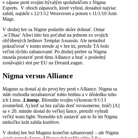
v zápase proti svojim bývalým spoluhráčom z Nigma
Esports. V oboch zápasoch, ktoré vyhral, ​​dosiahol najviac
zabití, najskôr s 12/1/12 Weaverom a potom s 11/1/10 Anti-
Mage.
V druhej hre sa Nigme podarilo skóre dohnať. Omar
‚w33haa‘ Aliwi túto hru poťahal na jednom zo svojich
obľúbených hrdinov Templar Assassin. Ale nemohol
pokračovať v tomto trende aj v hre tri, pretože TA bolo
veľmi rýchlo zabanované. Po druhej prehre sa Nigma
musela postaviť proti tímu Alliance a hrať o posledný
zostávajúci slot pre EU na DreamLeague.
Nigma versus Alliance
Magnus sa dostal aj do prvej hry proti s Alliance. Nigma sa
stále rozhodla nezabanovať tohto hrdinu a v dôsledku toho
ich Linus ‚
Limmp
‚ Blomdin svojím výkonom 9/1/13
zosmiešnil. Aj keď sa hra začala dosť rovnomerne, hráči [A]
sa v 20. minúte dostal do veľkej šance, pretože vyhrali
veľký team fight. Nemohlo ich zastaviť ani to že im Nigma
niekoľko krát zabila kuriérov.
V druhej hre bol Magnus konečne zabanovaný – ale Nigma