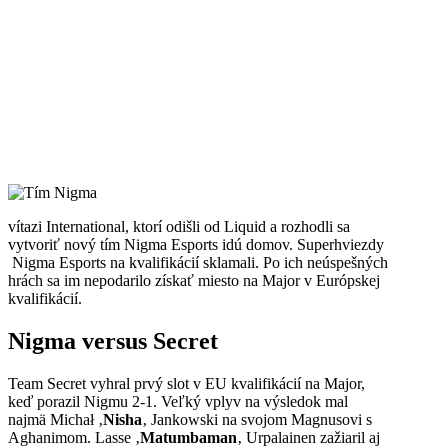
vítazi International, ktorí odišli od Liquid a rozhodli sa
vytvoriť nový tím Nigma Esports idú domov. Superhviezdy
Nigma Esports na kvalifikácií sklamali. Po ich neúspešných
hrách sa im nepodarilo získať miesto na Major v Európskej
kvalifikácií.
Nigma versus Secret
Team Secret vyhral prvý slot v EU kvalifikácií na Major,
keď porazil Nigmu 2-1. Veľký vplyv na výsledok mal
najmä Michał ‚
Nisha
‚ Jankowski na svojom Magnusovi s
Aghanimom. Lasse ‚
Matumbaman
‚ Urpalainen zažiaril aj