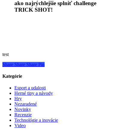
ako najrýchlejšie splniť challenge
TRICK SHOT!
test
Share
Share
Share
Pin
Kategórie
Esport a udalosti
Herné tipy a návody
Hry
Nezaradené
Novinky
Recenzie
Technológie a inovácie
Video