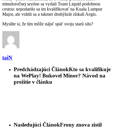
minuloročnej sezóne sa vydali Team Liquid podobnou
cestou: nepodarilo sa im kvalifikovať na Kuala Lumpur
Major, ale vrátili sa a takmer druhýkrát získali Aegis.
Myslíte si, že tím môže nájsť späť svoju starú silu?
taiN
Predchádzajúci Článok
Kto sa kvalifikuje
na WePlay! Bukovel Minor? Návod na
prežitie v článku
Nasledujúci Článok
Frony znova zistil