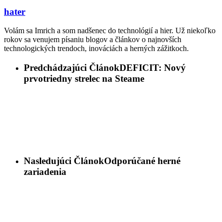
hater
Volám sa Imrich a som nadšenec do technológií a hier. Už niekoľko
rokov sa venujem písaniu blogov a článkov o najnovších
technologických trendoch, inováciách a herných zážitkoch.
Predchádzajúci Článok
DEFICIT: Nový
prvotriedny strelec na Steame
Nasledujúci Článok
Odporúčané herné
zariadenia