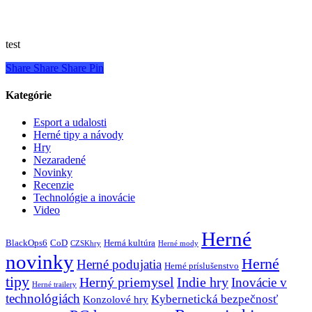
test
Share
Share
Share
Pin
Kategórie
Esport a udalosti
Herné tipy a návody
Hry
Nezaradené
Novinky
Recenzie
Technológie a inovácie
Video
Herné
BlackOps6
CoD
Herná kultúra
CZSKhry
Herné mody
novinky
Herné
Herné podujatia
Herné príslušenstvo
tipy
Herný priemysel
Indie hry
Inovácie v
Herné trailery
technológiách
Kybernetická bezpečnosť
Konzolové hry