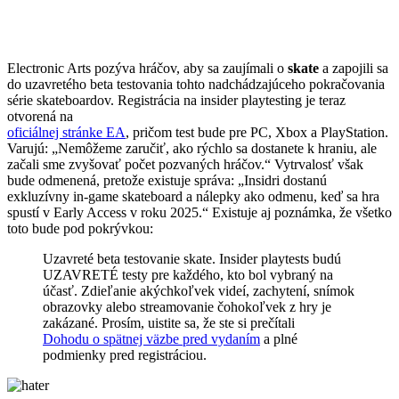
Electronic Arts pozýva hráčov, aby sa zaujímali o
skate
a zapojili sa
do uzavretého beta testovania tohto nadchádzajúceho pokračovania
série skateboardov. Registrácia na insider playtesting je teraz
otvorená na
oficiálnej stránke EA
, pričom test bude pre PC, Xbox a PlayStation.
Varujú: „Nemôžeme zaručiť, ako rýchlo sa dostanete k hraniu, ale
začali sme zvyšovať počet pozvaných hráčov.“ Vytrvalosť však
bude odmenená, pretože existuje správa: „Insidri dostanú
exkluzívny in-game skateboard a nálepky ako odmenu, keď sa hra
spustí v Early Access v roku 2025.“ Existuje aj poznámka, že všetko
toto bude pod pokrývkou:
Uzavreté beta testovanie skate. Insider playtests budú
UZAVRETÉ testy pre každého, kto bol vybraný na
účasť. Zdieľanie akýchkoľvek videí, zachytení, snímok
obrazovky alebo streamovanie čohokoľvek z hry je
zakázané. Prosím, uistite sa, že ste si prečítali
Dohodu o spätnej väzbe pred vydaním
a plné
podmienky pred registráciou.