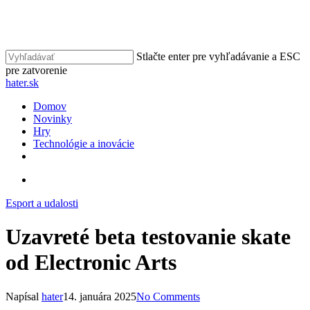
Skip
to
Close
main
Menu
content
Stlačte enter pre vyhľadávanie a ESC
pre zatvorenie
Close
hater.sk
Search
vyhľadávať
Menu
Domov
Novinky
Hry
Technológie a inovácie
facebook
instagram
vyhľadávať
Esport a udalosti
Uzavreté beta testovanie skate
od Electronic Arts
Napísal
hater
14. januára 2025
No Comments