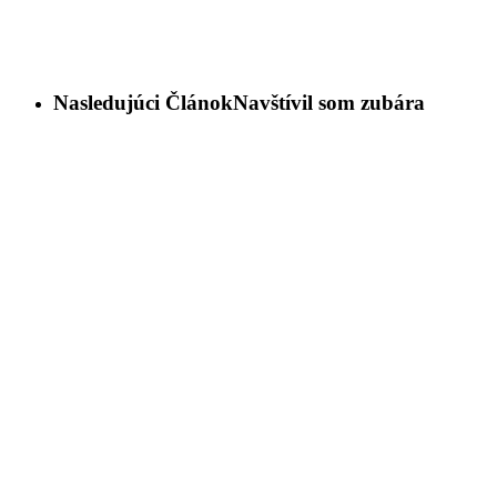
Nasledujúci Článok
Navštívil som zubára