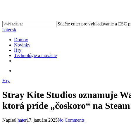
Skip
to
main
content
Stlačte enter pre vyhľadávanie a ESC p
Close
hater.sk
Search
vyhľadávať
Menu
Domov
Novinky
Hry
Technológie a inovácie
facebook
instagram
vyhľadávať
Hry
Stray Kite Studios oznamuje War
ktorá príde „čoskoro“ na Steam
Napísal
hater
17. januára 2025
No Comments