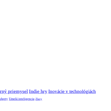
rný priemysel
Indie hry
Inovácie v technológiách
adgety
Umelá inteligencia
Zlavy