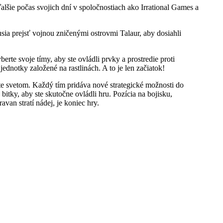
alšie počas svojich dní v spoločnostiach ako Irrational Games a
usia prejsť vojnou zničenými ostrovmi Talaur, aby dosiahli
rte svoje tímy, aby ste ovládli prvky a prostredie proti
dnotky založené na rastlinách. A to je len začiatok!
ete svetom. Každý tím pridáva nové strategické možnosti do
itky, aby ste skutočne ovládli hru. Pozícia na bojisku,
van stratí nádej, je koniec hry.