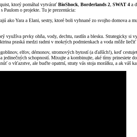
lquist, ktorý pomáhal vytvárať
BioShock
,
Borderlands 2
,
SWAT 4
a ď
 s Paulom o projekte. Tu je prezentácia:
rajú ako Yara a Elani, sestry, ktoré boli vyhnané zo svojho domova a m
yužíva prvky ohňa, vody, dechtu, rastlín a blesku. Strategicky si vybe
ktrina praská medzi radmi v mokrých podmienkach a voda môže liečiť je
goblinov, elfov, démonov, stromových bytostí (a ďalších!), keď cestuj
 jedinečných schopností. Mixujte a kombinujte, aké tímy prinesiete do b
o víťazstve, ale buďte opatrní, straty vás stoja morálku, a ak váš kara