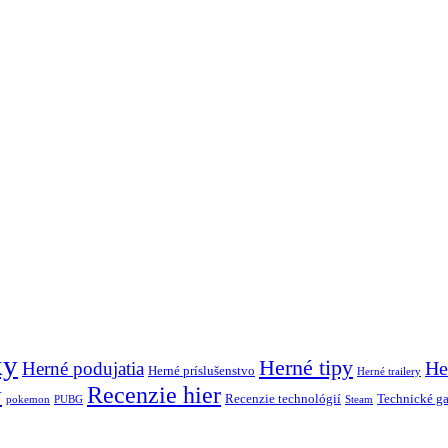
ky
Herné tipy
Herné podujatia
He
Herné príslušenstvo
Herné trailery
Recenzie hier
y
Recenzie technológií
Technické g
pokemon
PUBG
Steam