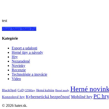
test
Share
Share
Share
Pin
Kategórie
Esport a udalosti
Herné tipy a návody
Hry
Nezaradené
Novinky
Recenzie
Technológie a inovácie
Video
Herné novin
BlackOps6
CoD
Herná kultúra
CZSKhry
Herné mody
PC hr
Kybernetická bezpečnosť
Mobilné hry
Konzolové hry
© 2026 hater.sk.