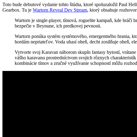
Toto bude debutové vydanie tohto štúdia, ktoré spoluzaložil Paul Hel
Gearbox. Tu je
Wartorn Reveal Dev Stream
, ktorý obsahuje rozhovor
Wartorn je single-player, tímová, roguelite kampaň, kde hráči h
bezpečie v Beynune, ich predkovej pevnosti.
Wartorn ponúka systém systémového, emergentného hrania, ktorý v
hordám nepriateľov. Voda uhasí oheň, decht zosilňuje oheň, ele
Vytvorte svoj Karavan náborom skupín fantasy bytostí, vrátane 
vášho karavanu prostredníctvom svojich rôznych charakteristík a
kombinácie tímov a zručné využívanie schopností môžu rozhodnúť 