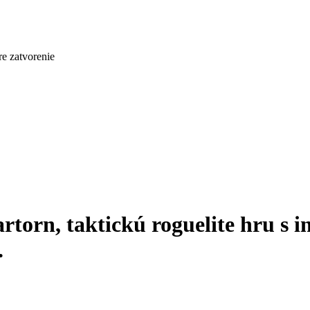
re zatvorenie
torn, taktickú roguelite hru s i
.