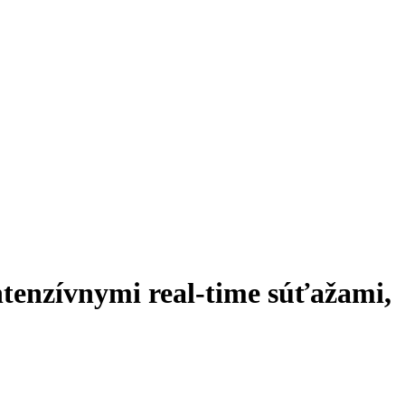
Close
Menu
ntenzívnymi real-time súťažami,