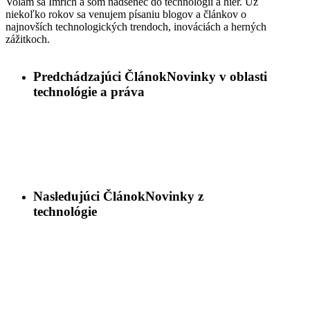
Volám sa Imrich a som nadšenec do technológií a hier. Už
niekoľko rokov sa venujem písaniu blogov a článkov o
najnovších technologických trendoch, inováciách a herných
zážitkoch.
Predchádzajúci Článok
Novinky v oblasti
technológie a práva
Nasledujúci Článok
Novinky z
technológie