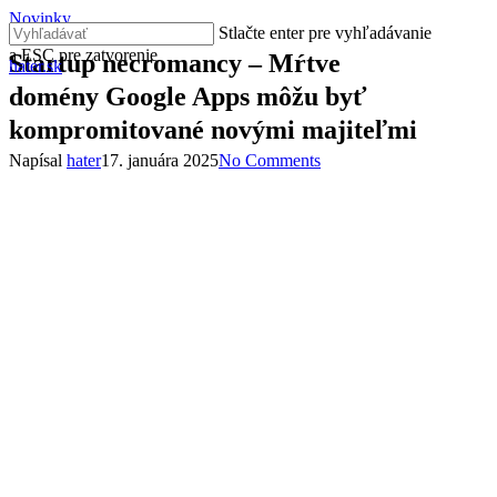
Skip
Novinky
Stlačte enter pre vyhľadávanie
to
Close
a ESC pre zatvorenie
main
Startup necromancy – Mŕtve
hater.sk
Menu
Close
content
domény Google Apps môžu byť
Search
kompromitované novými majiteľmi
Napísal
hater
17. januára 2025
No Comments