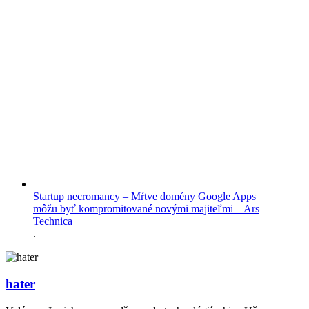
Startup necromancy – Mŕtve domény Google Apps
môžu byť kompromitované novými majiteľmi – Ars
Technica
.
hater