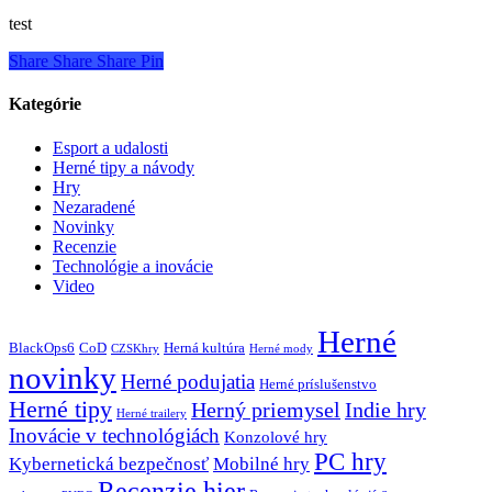
test
Share
Share
Share
Pin
Kategórie
Esport a udalosti
Herné tipy a návody
Hry
Nezaradené
Novinky
Recenzie
Technológie a inovácie
Video
Herné
BlackOps6
CoD
Herná kultúra
CZSKhry
Herné mody
novinky
Herné podujatia
Herné príslušenstvo
Herné tipy
Herný priemysel
Indie hry
Herné trailery
Inovácie v technológiách
Konzolové hry
PC hry
Kybernetická bezpečnosť
Mobilné hry
Recenzie hier