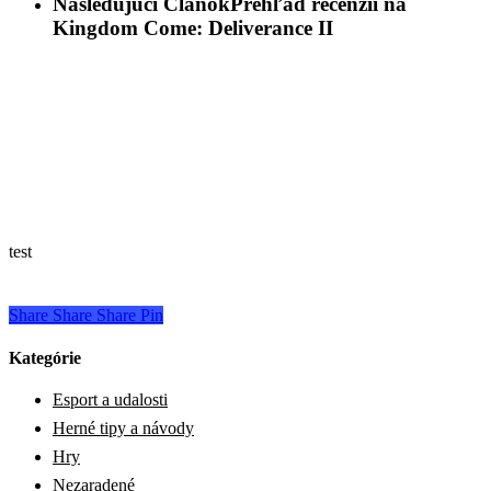
Nasledujúci Článok
Prehľad recenzií na
Kingdom Come: Deliverance II
test
Share
Share
Share
Pin
Kategórie
Esport a udalosti
Herné tipy a návody
Hry
Nezaradené