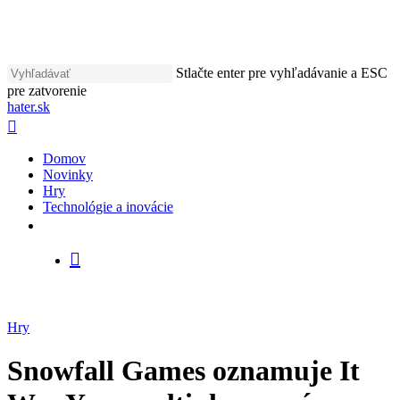
Skip
to
main
content
Stlačte enter pre vyhľadávanie a ESC
pre zatvorenie
Close
hater.sk
Search
vyhľadávať
Menu
Domov
Novinky
Hry
Technológie a inovácie
facebook
instagram
vyhľadávať
Hry
Snowfall Games oznamuje It