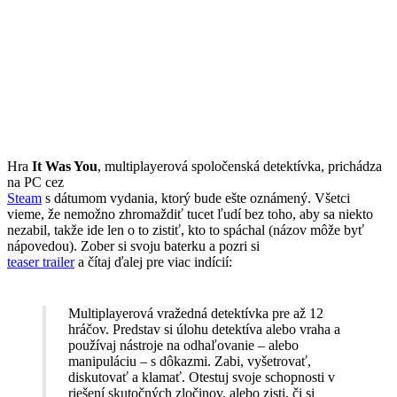
Hra
It Was You
, multiplayerová spoločenská detektívka, prichádza
na PC cez
Steam
s dátumom vydania, ktorý bude ešte oznámený. Všetci
vieme, že nemožno zhromaždiť tucet ľudí bez toho, aby sa niekto
nezabil, takže ide len o to zistiť, kto to spáchal (názov môže byť
nápovedou). Zober si svoju baterku a pozri si
teaser trailer
a čítaj ďalej pre viac indícií:
Multiplayerová vražedná detektívka pre až 12
hráčov. Predstav si úlohu detektíva alebo vraha a
používaj nástroje na odhaľovanie – alebo
manipuláciu – s dôkazmi. Zabi, vyšetrovať,
diskutovať a klamať. Otestuj svoje schopnosti v
riešení skutočných zločinov, alebo zisti, či si