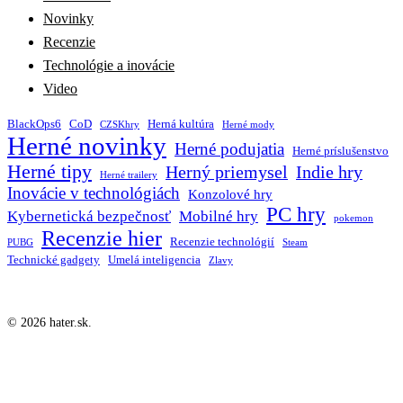
Novinky
Recenzie
Technológie a inovácie
Video
BlackOps6
CoD
Herná kultúra
CZSKhry
Herné mody
Herné novinky
Herné podujatia
Herné príslušenstvo
Herné tipy
Herný priemysel
Indie hry
Herné trailery
Inovácie v technológiách
Konzolové hry
PC hry
Kybernetická bezpečnosť
Mobilné hry
pokemon
Recenzie hier
Recenzie technológií
PUBG
Steam
Technické gadgety
Umelá inteligencia
Zlavy
© 2026 hater.sk.