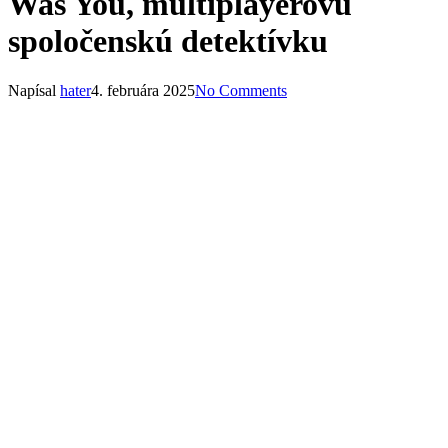
Was You, multiplayerovú
spoločenskú detektívku
Napísal
hater
4. februára 2025
No Comments