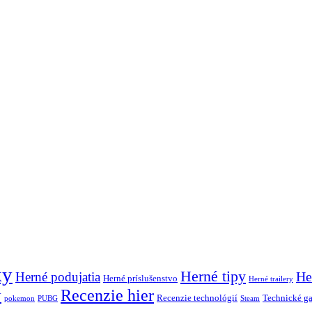
ky
Herné tipy
Herné podujatia
He
Herné príslušenstvo
Herné trailery
Recenzie hier
y
Recenzie technológií
Technické g
pokemon
PUBG
Steam