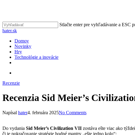
Skip
to
main
content
Stlačte enter pre vyhľadávanie a ESC p
Close
hater.sk
Search
vyhľadávať
Menu
Domov
Novinky
Hry
Technológie a inovácie
facebook
instagram
vyhľadávať
Recenzie
Recenzia Sid Meier’s Civilizatio
Napísal
hater
4. februára 2025
No Comments
Do vydania
Sid Meier’s Civilization VII
zostáva ešte viac ako týžde
či je pokračovanie stratégie hodné mantry „ešte jedno kolo“: