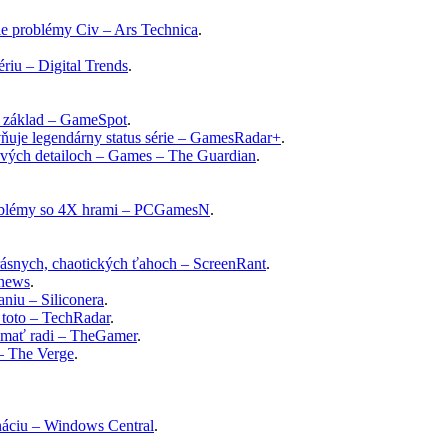
šie problémy Civ – Ars Technica
.
ériu – Digital Trends
.
lý základ – GameSpot
.
evňuje legendárny status série – GamesRadar+
.
 nových detailoch – Games – The Guardian
.
problémy so 4X hrami – PCGamesN
.
 krásnych, chaotických ťahoch – ScreenRant
.
knews
.
niu – Siliconera
.
o toto – TechRadar
.
dú mať radi – TheGamer
.
 – The Verge
.
ináciu – Windows Central
.