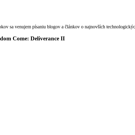
okov sa venujem písaniu blogov a článkov o najnovších technologickýc
gdom Come: Deliverance II