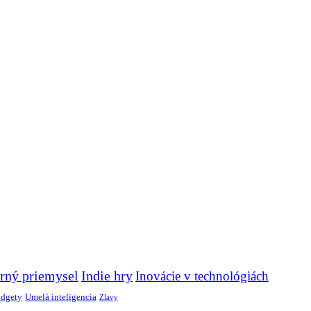
rný priemysel
Indie hry
Inovácie v technológiách
adgety
Umelá inteligencia
Zlavy