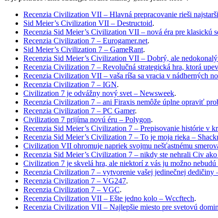
Recenzia Civilization VII – Hlavná prepracovanie rieši najstar
Sid Meier’s Civilization VII – Destructoid
.
Recenzia Sid Meier’s Civilization VII – nová éra pre klasickú s
Recenzia Civilization 7 – Eurogamer.net
.
Sid Meier’s Civilization 7 – GameRant
.
Recenzia Sid Meier’s Civilization VII – Dobrý, ale nedokona
Recenzia Civilization 7 – Revolučná strategická hra, ktorá up
Recenzia Civilization VII – vaša ríša sa vracia v nádherných
Recenzia Civilization 7 – IGN
.
Civilization 7 je odvážny nový svet – Newsweek
.
Recenzia Civilization 7 – ani Firaxis nemôže úplne opraviť 
Recenzia Civilization 7 – PC Gamer
.
Civilization 7 prijíma novú éru – Polygon
.
Recenzia Sid Meier’s Civilization 7 – Prepisovanie histórie v
Recenzia Sid Meier’s Civilization 7 – To je moja rieka – Shac
Civilization VII ohromuje napriek svojmu nešťastnému smerova
Recenzia Sid Meier’s Civilization 7 – nikdy ste nehrali Civ ak
Civilization 7 je skvelá hra, ale niektorí z vás ju možno nebu
Recenzia Civilization 7 – vytvorenie vašej jedinečnej dedičiny
Recenzia Civilization 7 – VG247
.
Recenzia Civilization 7 – VGC
.
Recenzia Civilization VII – Ešte jedno kolo – Wccftech
.
Recenzia Civilization VII – Najlepšie miesto pre svetovú dom