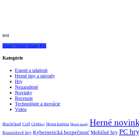
test
Share
Share
Share
Pin
Kategórie
Esport a udalosti
Herné tipy a návody
Hry
Nezaradené
Novinky
Recenzie
Technológie a inovácie
Video
Herné novin
BlackOps6
CoD
Herná kultúra
CZSKhry
Herné mody
PC hr
Kybernetická bezpečnosť
Mobilné hry
Konzolové hry