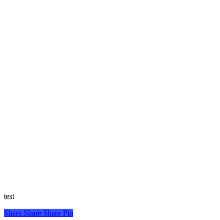
test
Share
Share
Share
Pin