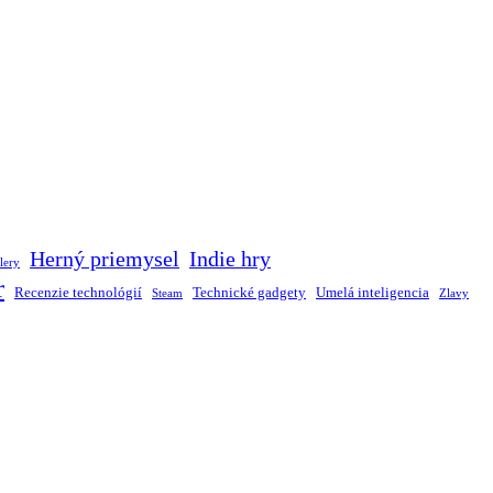
Herný priemysel
Indie hry
lery
r
Recenzie technológií
Technické gadgety
Umelá inteligencia
Steam
Zlavy