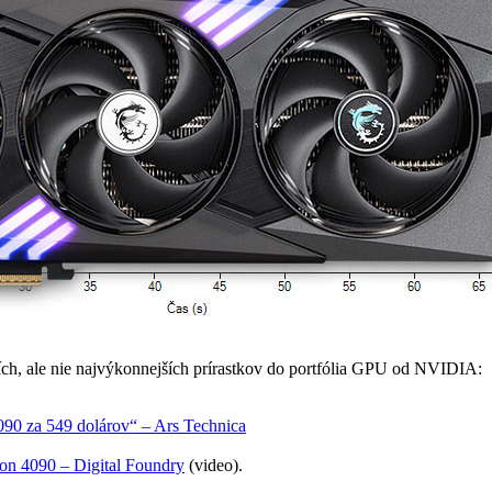
ích, ale nie najvýkonnejších prírastkov do portfólia GPU od NVIDIA:
090 za 549 dolárov“ – Ars Technica
n 4090 – Digital Foundry
(video).