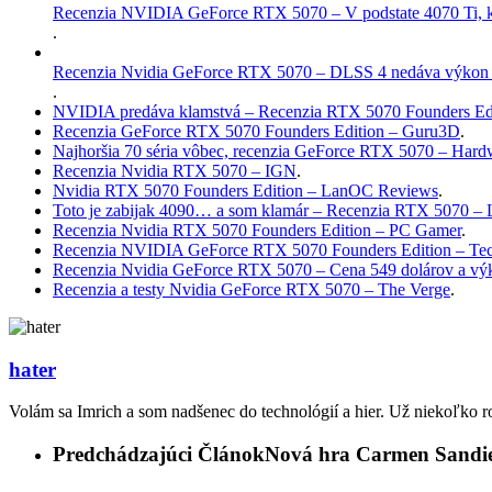
Recenzia NVIDIA GeForce RTX 5070 – V podstate 4070 Ti, kto
.
Recenzia Nvidia GeForce RTX 5070 – DLSS 4 nedáva výkon 
.
NVIDIA predáva klamstvá – Recenzia RTX 5070 Founders Edi
Recenzia GeForce RTX 5070 Founders Edition – Guru3D
.
Najhoršia 70 séria vôbec, recenzia GeForce RTX 5070 – Har
Recenzia Nvidia RTX 5070 – IGN
.
Nvidia RTX 5070 Founders Edition – LanOC Reviews
.
Toto je zabijak 4090… a som klamár – Recenzia RTX 5070 – 
Recenzia Nvidia RTX 5070 Founders Edition – PC Gamer
.
Recenzia NVIDIA GeForce RTX 5070 Founders Edition – T
Recenzia Nvidia GeForce RTX 5070 – Cena 549 dolárov a výk
Recenzia a testy Nvidia GeForce RTX 5070 – The Verge
.
hater
Volám sa Imrich a som nadšenec do technológií a hier. Už niekoľko r
Predchádzajúci Článok
Nová hra Carmen Sandieg