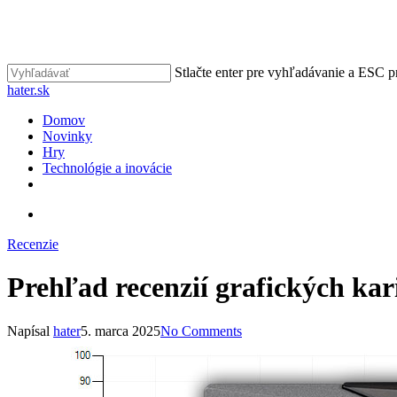
Skip
to
main
content
Stlačte enter pre vyhľadávanie a ESC p
Close
hater.sk
Search
vyhľadávať
Menu
Domov
Novinky
Hry
Technológie a inovácie
facebook
instagram
vyhľadávať
Recenzie
Prehľad recenzií grafických ka
Napísal
hater
5. marca 2025
No Comments