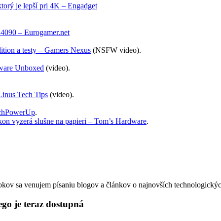
rý je lepší pri 4K – Engadget
4090 – Eurogamer.net
tion a testy – Gamers Nexus
(NSFW video).
dware Unboxed
(video).
Linus Tech Tips
(video).
echPowerUp
.
on vyzerá slušne na papieri – Tom’s Hardware
.
okov sa venujem písaniu blogov a článkov o najnovších technologickýc
o je teraz dostupná