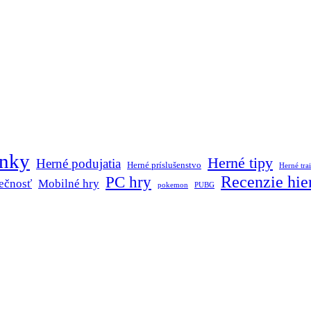
inky
Herné tipy
Herné podujatia
Herné príslušenstvo
Herné trai
Recenzie hie
PC hry
ečnosť
Mobilné hry
pokemon
PUBG