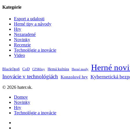
Kategórie
Esport a udalosti
Herné tipy a návody
Hry
Nezaradené
Novinky
Recenzie
Technológie a inovácie
Video
Herné nov
BlackOps6
CoD
Herná kultúra
CZSKhry
Herné mody
Inovácie v technológiách
Kybernetická bezp
Konzolové hry
© 2026 hater.sk.
Close
Domov
Menu
Novinky
Hry
Technológie a inovácie
facebook