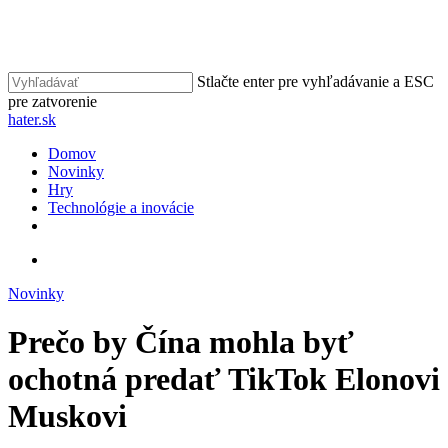
Skip
to
Close
main
Menu
content
Stlačte enter pre vyhľadávanie a ESC
pre zatvorenie
Close
hater.sk
Search
vyhľadávať
Menu
Domov
Novinky
Hry
Technológie a inovácie
facebook
instagram
vyhľadávať
Novinky
Prečo by Čína mohla byť
ochotná predať TikTok Elonovi
Muskovi