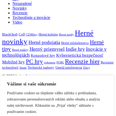
Nezaradené
Novinky
Recenzie
Technológie a inovácie
Video
Herné
BlackOps6
CoD
Herná kultúra
CZSKhry
Herné mody
novinky
Herné
Herné podujatia
Herné príslušenstvo
tipy
Herný priemysel
Indie hry
Inovácie v
Herné trailery
technológiách
Kybernetická bezpečnosť
Konzolové hry
Recenzie hier
PC hry
Mobilné hry
Recenzie
pokemon
PUBG
technológií
Technické gadgety
Umelá inteligencia
Steam
Zlavy
© 2026 hater.sk.
Vážime si vaše súkromie
Domov
Používame cookies na zlepšenie vášho zážitku z prehliadania,
Novinky
zobrazovanie personalizovaných reklám alebo obsahu a analýzu
Hry
našej návštevnosti. Kliknutím na „Prijať všetky“ súhlasíte s
Technológie a inovácie
používaním cookies.