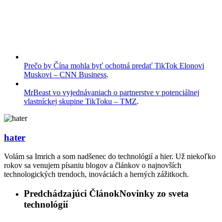
Prečo by Čína mohla byť ochotná predať TikTok Elonovi
Muskovi – CNN Business
.
MrBeast vo vyjednávaniach o partnerstve v potenciálnej
vlastníckej skupine TikToku – TMZ
.
hater
Volám sa Imrich a som nadšenec do technológií a hier. Už niekoľko
rokov sa venujem písaniu blogov a článkov o najnovších
technologických trendoch, inováciách a herných zážitkoch.
Predchádzajúci Článok
Novinky zo sveta
technológií