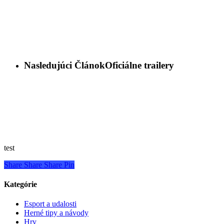
Nasledujúci Článok
Oficiálne trailery
test
Share
Share
Share
Pin
Kategórie
Esport a udalosti
Herné tipy a návody
Hry