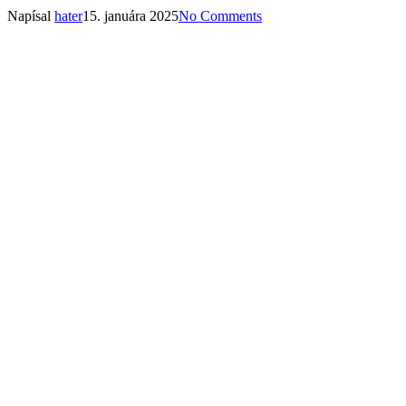
Napísal
hater
15. januára 2025
No Comments