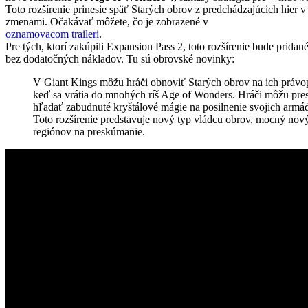
Toto rozšírenie prinesie späť Starých obrov z predchádzajúcich hier v s
zmenami. Očakávať môžete, čo je zobrazené v
oznamovacom traileri
.
Pre tých, ktorí zakúpili Expansion Pass 2, toto rozšírenie bude pridan
bez dodatočných nákladov. Tu sú obrovské novinky:
V Giant Kings môžu hráči obnoviť Starých obrov na ich právo
keď sa vrátia do mnohých ríš Age of Wonders. Hráči môžu pre
hľadať zabudnuté kryštálové mágie na posilnenie svojich armád
Toto rozšírenie predstavuje nový typ vládcu obrov, mocný no
regiónov na preskúmanie.