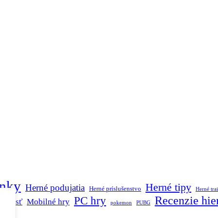
inky
Herné tipy
Herné podujatia
Herné príslušenstvo
Herné trai
Recenzie hie
PC hry
ečnosť
Mobilné hry
pokemon
PUBG