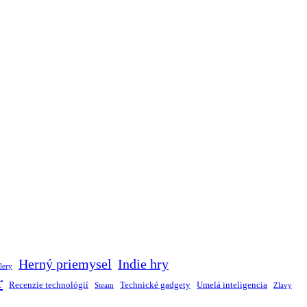
Herný priemysel
Indie hry
lery
r
Recenzie technológií
Technické gadgety
Umelá inteligencia
Steam
Zlavy