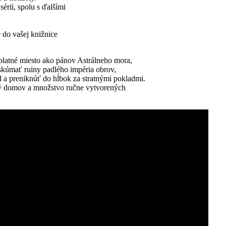
érii, spolu s ďalšími
é do vašej knižnice
platné miesto ako pánov Astrálneho mora,
skúmať ruiny padlého impéria obrov,
 a preniknúť do hĺbok za stratnými pokladmi.
vý domov a množstvo ručne vytvorených