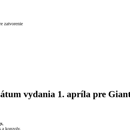
re zatvorenie
átum vydania 1. apríla pre Gian
gs
,
s a konzoly.