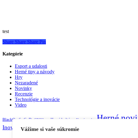
test
Share
Share
Share
Pin
Kategórie
Esport a udalosti
Herné tipy a návody
Hry
Nezaradené
Novinky
Recenzie
Technológie a inovácie
Video
Herné nov
BlackOps6
CoD
Herná kultúra
CZSKhry
Herné mody
Inovácie v technológiách
Kybernetická bezp
Konzolové hry
Vážime si vaše súkromie