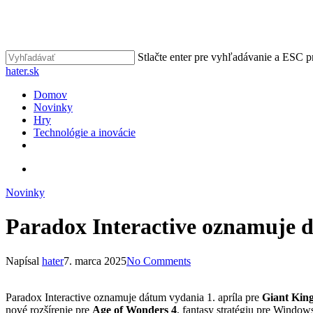
Skip
to
main
content
Stlačte enter pre vyhľadávanie a ESC p
Close
hater.sk
Search
vyhľadávať
Menu
Domov
Novinky
Hry
Technológie a inovácie
facebook
instagram
vyhľadávať
Novinky
Paradox Interactive oznamuje d
Napísal
hater
7. marca 2025
No Comments
Paradox Interactive oznamuje dátum vydania 1. apríla pre
Giant Kin
nové rozšírenie pre
Age of Wonders 4
, fantasy stratégiu pre Window