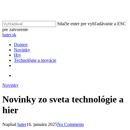
Skip
to
Close
main
Menu
content
Stlačte enter pre vyhľadávanie a ESC
pre zatvorenie
Close
hater.sk
Search
vyhľadávať
Menu
Domov
Novinky
Hry
Technológie a inovácie
facebook
instagram
vyhľadávať
Novinky
Novinky zo sveta technológie a
hier
Napísal
hater
16. januára 2025
No Comments