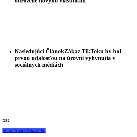
ohrozené novými vlastníkmi
Nasledujúci Článok
Zákaz TikToku by bol
prvou udalosťou na úrovni vyhynutia v
sociálnych médiách
test
Share
Share
Share
Pin