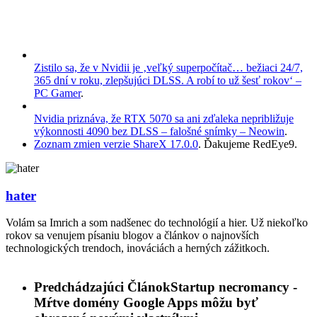
Zistilo sa, že v Nvidii je ‚veľký superpočítač… bežiaci 24/7,
365 dní v roku, zlepšujúci DLSS. A robí to už šesť rokov‘ –
PC Gamer
.
Nvidia priznáva, že RTX 5070 sa ani zďaleka nepribližuje
výkonnosti 4090 bez DLSS – falošné snímky – Neowin
.
Zoznam zmien verzie ShareX 17.0.0
. Ďakujeme RedEye9.
hater
Volám sa Imrich a som nadšenec do technológií a hier. Už niekoľko
rokov sa venujem písaniu blogov a článkov o najnovších
technologických trendoch, inováciách a herných zážitkoch.
Predchádzajúci Článok
Startup necromancy -
Mŕtve domény Google Apps môžu byť