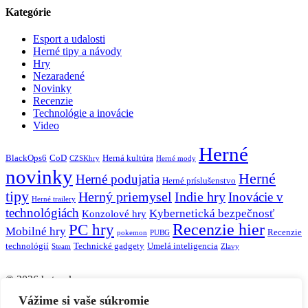
Kategórie
Esport a udalosti
Herné tipy a návody
Hry
Nezaradené
Novinky
Recenzie
Technológie a inovácie
Video
Herné
BlackOps6
CoD
Herná kultúra
CZSKhry
Herné mody
novinky
Herné
Herné podujatia
Herné príslušenstvo
tipy
Herný priemysel
Indie hry
Inovácie v
Herné trailery
technológiách
Kybernetická bezpečnosť
Konzolové hry
Recenzie hier
PC hry
Mobilné hry
Recenzie
pokemon
PUBG
technológií
Technické gadgety
Umelá inteligencia
Steam
Zlavy
© 2026 hater.sk.
Vážime si vaše súkromie