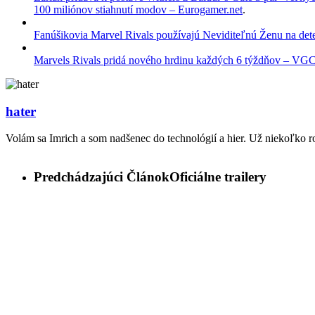
100 miliónov stiahnutí modov – Eurogamer.net
.
Fanúšikovia Marvel Rivals používajú Neviditeľnú Ženu na det
Marvels Rivals pridá nového hrdinu každých 6 týždňov – VG
hater
Volám sa Imrich a som nadšenec do technológií a hier. Už niekoľko r
Predchádzajúci Článok
Oficiálne trailery