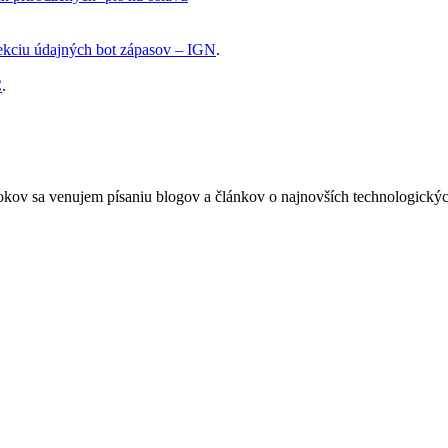
ekciu údajných bot zápasov – IGN
.
C
.
okov sa venujem písaniu blogov a článkov o najnovších technologickýc