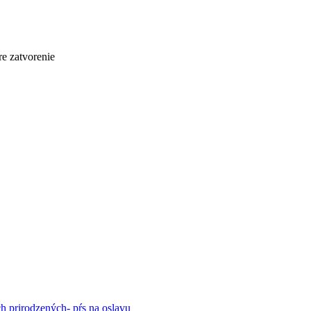
re zatvorenie
ch prirodzených- pŕs na oslavu