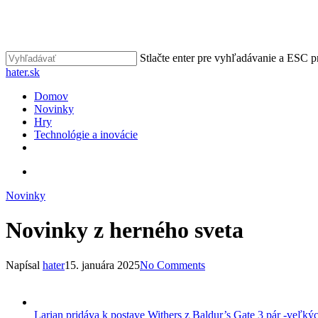
Skip
to
main
content
Stlačte enter pre vyhľadávanie a ESC p
Close
hater.sk
Search
vyhľadávať
Menu
Domov
Novinky
Hry
Technológie a inovácie
facebook
instagram
vyhľadávať
Novinky
Novinky z herného sveta
Napísal
hater
15. januára 2025
No Comments
Larian pridáva k postave Withers z Baldur’s Gate 3 pár -veľký