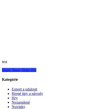
test
Share
Share
Share
Pin
Kategórie
Esport a udalosti
Herné tipy a návody
Hry
Nezaradené
Novinky