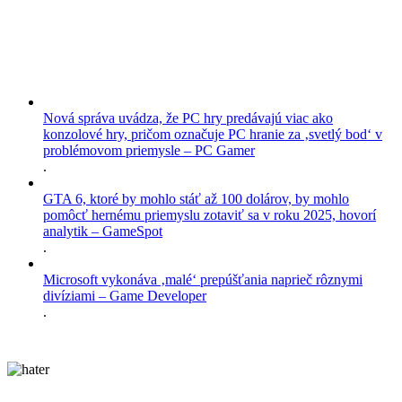
Nová správa uvádza, že PC hry predávajú viac ako
konzolové hry, pričom označuje PC hranie za ‚svetlý bod‘ v
problémovom priemysle – PC Gamer
.
GTA 6, ktoré by mohlo stáť až 100 dolárov, by mohlo
pomôcť hernému priemyslu zotaviť sa v roku 2025, hovorí
analytik – GameSpot
.
Microsoft vykonáva ‚malé‘ prepúšťania naprieč rôznymi
divíziami – Game Developer
.