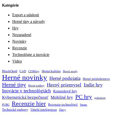
Kategórie
Esport a udalosti
Herné tipy a návody
Hry
Nezaradené
Novinky
Recenzie
Technológie a inovácie
Video
BlackOps6
CoD
Herná kultúra
CZSKhry
Herné mody
Herné novinky
Herné podujatia
Herné príslušenstvo
Herné tipy
Herný priemysel
Indie hry
Herné trailery
Inovácie v technológiách
Konzolové hry
PC hry
Kybernetická bezpečnosť
Mobilné hry
pokemon
Recenzie hier
Recenzie technológií
PUBG
Steam
Technické gadgety
Umelá inteligencia
Zlavy