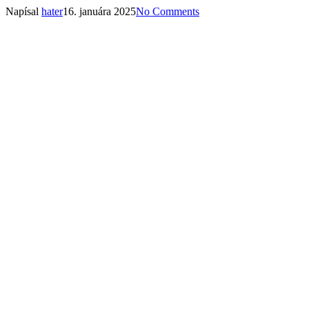
Napísal
hater
16. januára 2025
No Comments