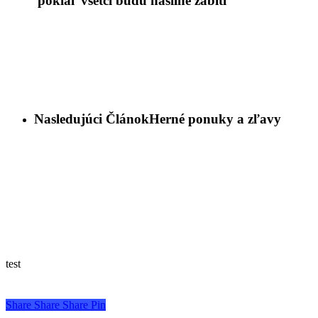
'pokiaľ všetci budú násilne zabití'
Nasledujúci Článok
Herné ponuky a zľavy
test
Share
Share
Share
Pin