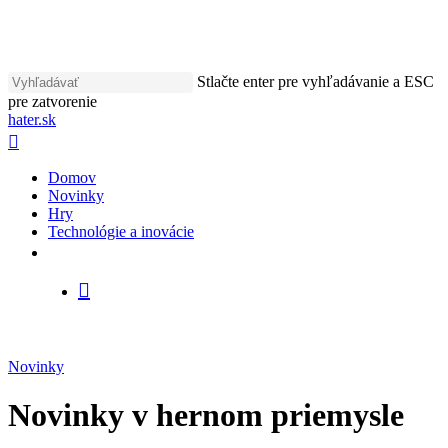
Skip
to
main
content
Stlačte enter pre vyhľadávanie a ESC
pre zatvorenie
Close
hater.sk
Search
vyhľadávať
Menu
Domov
Novinky
Hry
Technológie a inovácie
facebook
instagram
vyhľadávať
Novinky
Novinky v hernom priemysle