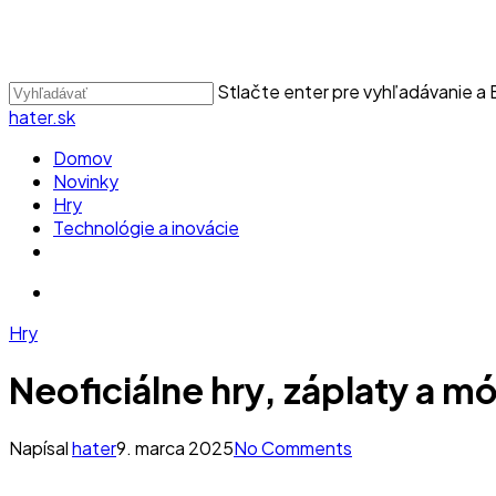
Skip
to
main
content
Stlačte enter pre vyhľadávanie a 
Close
hater.sk
Search
vyhľadávať
Menu
Domov
Novinky
Hry
Technológie a inovácie
facebook
instagram
vyhľadávať
Hry
Neoficiálne hry, záplaty a m
Napísal
hater
9. marca 2025
No Comments