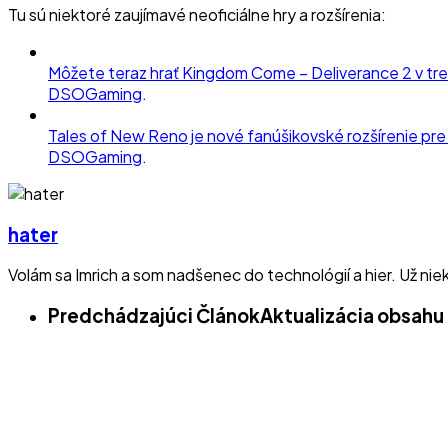
Tu sú niektoré zaujímavé neoficiálne hry a rozšírenia:
Môžete teraz hrať Kingdom Come – Deliverance 2 v tre
DSOGaming
.
Tales of New Reno je nové fanúšikovské rozšírenie pr
DSOGaming
.
hater
Volám sa Imrich a som nadšenec do technológií a hier. Už ni
Predchádzajúci Článok
Aktualizácia obsahu