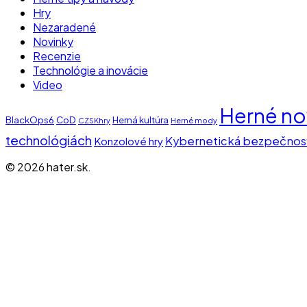
Hry
Nezaradené
Novinky
Recenzie
Technológie a inovácie
Video
Herné no
BlackOps6
CoD
Herná kultúra
CZSKhry
Herné mody
technológiách
Kybernetická bezpečnos
Konzolové hry
© 2026 hater.sk.
Close
Domov
Menu
Novinky
Hry
Technológie a inovácie
facebook
instagram