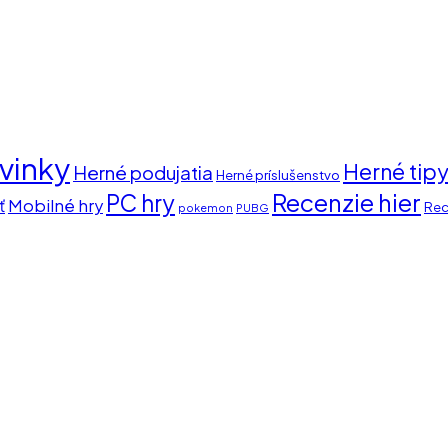
vinky
Herné tip
Herné podujatia
Herné príslušenstvo
Recenzie hier
PC hry
ť
Mobilné hry
Rec
pokemon
PUBG