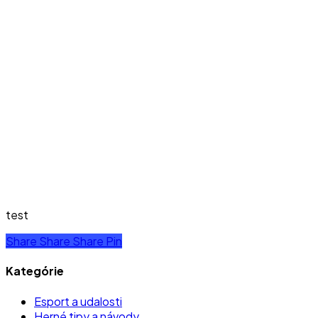
test
Share
Share
Share
Pin
Kategórie
Esport a udalosti
Herné tipy a návody