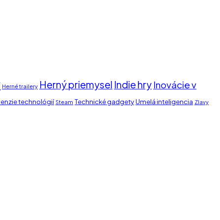
y
Herný priemysel
Indie hry
Inovácie v
Herné trailery
enzie technológií
Technické gadgety
Umelá inteligencia
Steam
Zlavy