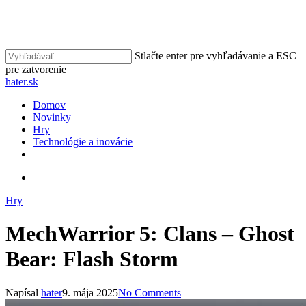
Skip
to
main
content
Stlačte enter pre vyhľadávanie a ESC
pre zatvorenie
Close
hater.sk
Search
vyhľadávať
Menu
Domov
Novinky
Hry
Technológie a inovácie
facebook
instagram
vyhľadávať
Hry
MechWarrior 5: Clans – Ghost
Bear: Flash Storm
Napísal
hater
9. mája 2025
No Comments