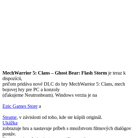
MechWarrior 5: Clans – Ghost Bear: Flash Storm
je teraz k
dispozícii,
pričom pridáva nové DLC do hry MechWarrior 5: Clans, mech
bojovej hry pre PC a konzoly
(ďakujeme Neutronbeam). Windows verzia je na
Epic Games Store
a
Steame
, v závislosti od toho, kde ste kúpili originál.
Ukážka
zobrazuje hru a nastavuje príbeh s množstvom filmových dialógov
postáv.