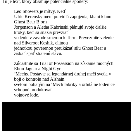
Tu je text, ktorý obsahuje potenciálne spoilery:
Leo Showers je mŕtvy. Keď
Ulric Kerensky mení pravidlá zapojenia, khani klanu
Ghost Bear Bjorn
Jorgenson a Aletha Kabrinski plánujú svoje ďalšie
kroky, keď sa snažia prevziať
vedenie v závode smerom k Terre. Prevezmite velenie
nad Silveroot Keshik, elitnou
jednotkou poverenou preukázať silu Ghost Bear a
získať späť stratenú slávu.
Zúčastnite sa Trial of Possession na získanie mocných
Ebon Jaguar a Night Gyr
‘Mechs. Postavte sa legendárnej druhej meči svetla v
boji o kontrolu nad Alshain,
svetom bohatým na ‘Mech fabriky a orbitálne lodenice
schopné produkovať
vojnové lode.