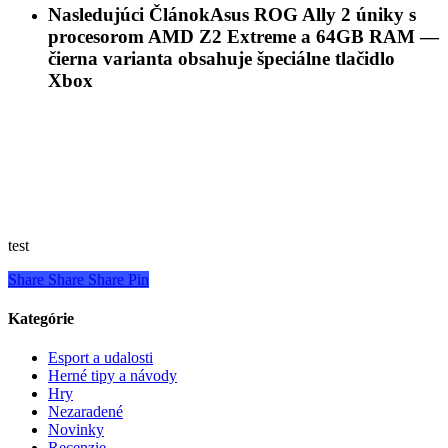
Nasledujúci Článok
Asus ROG Ally 2 úniky s
procesorom AMD Z2 Extreme a 64GB RAM —
čierna varianta obsahuje špeciálne tlačidlo
Xbox
test
Share
Share
Share
Pin
Kategórie
Esport a udalosti
Herné tipy a návody
Hry
Nezaradené
Novinky
Recenzie