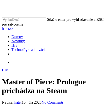
Skip
to
Close
main
Menu
content
Stlačte enter pre vyhľadávanie a ESC
pre zatvorenie
Close
hater.sk
Search
vyhľadávať
Menu
Domov
Novinky
Hry
Technológie a inovácie
facebook
instagram
vyhľadávať
Hry
Master of Piece: Prologue
prichádza na Steam
Napísal
hater
16. júla 2025
No Comments