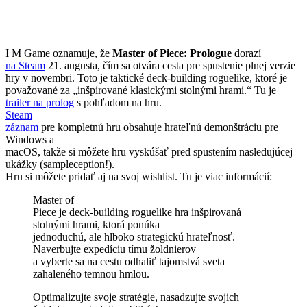
I M Game oznamuje, že
Master of Piece: Prologue
dorazí
na Steam
21. augusta, čím sa otvára cesta pre spustenie plnej verzie
hry v novembri. Toto je taktické deck-building roguelike, ktoré je
považované za „inšpirované klasickými stolnými hrami.“ Tu je
trailer na prolog
s pohľadom na hru.
Steam
záznam
pre kompletnú hru obsahuje hrateľnú demonštráciu pre
Windows a
macOS, takže si môžete hru vyskúšať pred spustením nasledujúcej
ukážky (sampleception!).
Hru si môžete pridať aj na svoj wishlist. Tu je viac informácií:
Master of
Piece je deck-building roguelike hra inšpirovaná
stolnými hrami, ktorá ponúka
jednoduchú, ale hlboko strategickú hrateľnosť.
Naverbujte expedíciu tímu žoldnierov
a vyberte sa na cestu odhaliť tajomstvá sveta
zahaleného temnou hmlou.
Optimalizujte svoje stratégie, nasadzujte svojich