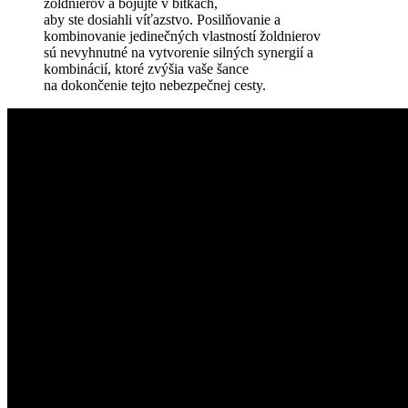
žoldnierov a bojujte v bitkách,
aby ste dosiahli víťazstvo. Posilňovanie a
kombinovanie jedinečných vlastností žoldnierov
sú nevyhnutné na vytvorenie silných synergií a
kombinácií, ktoré zvýšia vaše šance
na dokončenie tejto nebezpečnej cesty.