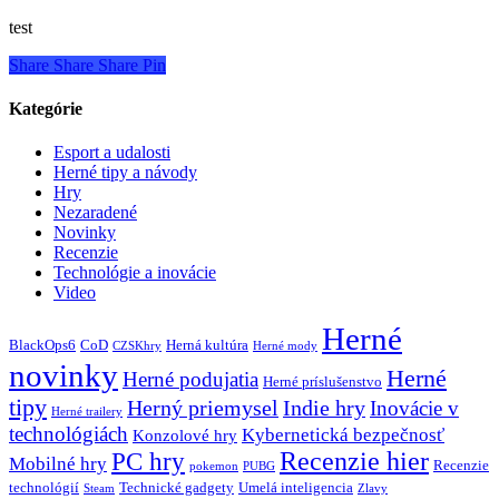
test
Share
Share
Share
Pin
Kategórie
Esport a udalosti
Herné tipy a návody
Hry
Nezaradené
Novinky
Recenzie
Technológie a inovácie
Video
Herné
BlackOps6
CoD
Herná kultúra
CZSKhry
Herné mody
novinky
Herné
Herné podujatia
Herné príslušenstvo
tipy
Herný priemysel
Indie hry
Inovácie v
Herné trailery
technológiách
Kybernetická bezpečnosť
Konzolové hry
Recenzie hier
PC hry
Mobilné hry
Recenzie
pokemon
PUBG
technológií
Technické gadgety
Umelá inteligencia
Steam
Zlavy