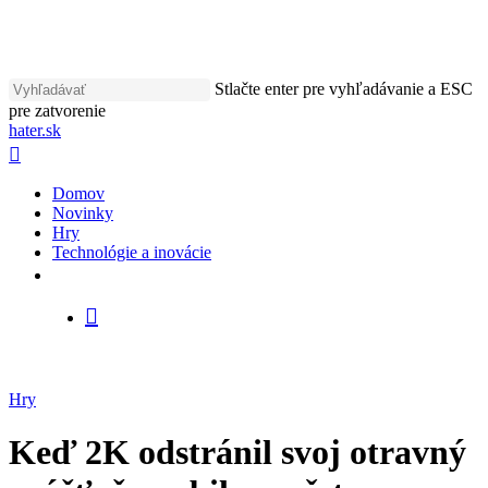
Skip
to
main
content
Stlačte enter pre vyhľadávanie a ESC
pre zatvorenie
Close
hater.sk
Search
vyhľadávať
Menu
Domov
Novinky
Hry
Technológie a inovácie
facebook
instagram
vyhľadávať
Hry
Keď 2K odstránil svoj otravný