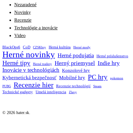
Nezaradené
Novinky
Recenzie
Technológie a inovácie
Video
BlackOps6
CoD
Herná kultúra
CZSKhry
Herné mody
Herné novinky
Herné podujatia
Herné príslušenstvo
Herné tipy
Herný priemysel
Indie hry
Herné trailery
Inovácie v technológiách
Konzolové hry
PC hry
Kybernetická bezpečnosť
Mobilné hry
pokemon
Recenzie hier
Recenzie technológií
PUBG
Steam
Technické gadgety
Umelá inteligencia
Zlavy
© 2026 hater.sk.