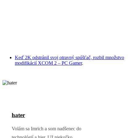
Keď 2K odstránil svoj otravný spúšťač, rozbil množstvo
modifikácií XCOM 2 – PC Gamer
.
hater
Volám sa Imrich a som nadšenec do
technológií a hier. Už niekoľko