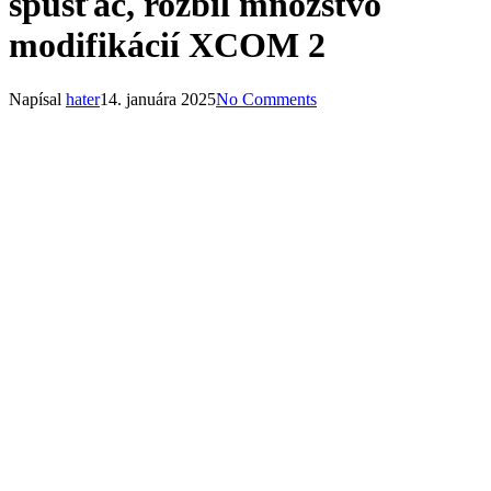
spúšťač, rozbil množstvo
modifikácií XCOM 2
Napísal
hater
14. januára 2025
No Comments