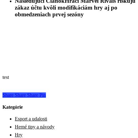
Nasledujúci Článok
Hráči Marvel Rivals riskujú
zákaz účtu kvôli modifikáciám hry aj po
obmedzeniach prvej sezóny
test
Share
Share
Share
Pin
Kategórie
Esport a udalosti
Herné tipy a návody
Hry