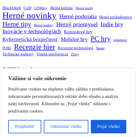
BlackOps6
CoD
Herná kultúra
CZSKhry
Herné mody
Herné novinky
Herné podujatia
Herné príslušenstvo
Herné tipy
Herný priemysel
Indie hry
Herné trailery
Inovácie v technológiách
Konzolové hry
PC hry
Kybernetická bezpečnosť
Mobilné hry
pokemon
Recenzie hier
Recenzie technológií
PUBG
Steam
Technické gadgety
Umelá inteligencia
Zlavy
© 2026 hater.sk.
Vážime si vaše súkromie
Domov
Používame cookies na zlepšenie vášho zážitku z prehliadania,
Novinky
zobrazovanie personalizovaných reklám alebo obsahu a analýzu
Hry
našej návštevnosti. Kliknutím na „Prijať všetky“ súhlasíte s
Technológie a inovácie
používaním cookies.
Prispôsobiť
Odmietnuť všetko
Prijať všetko
facebook
instagram