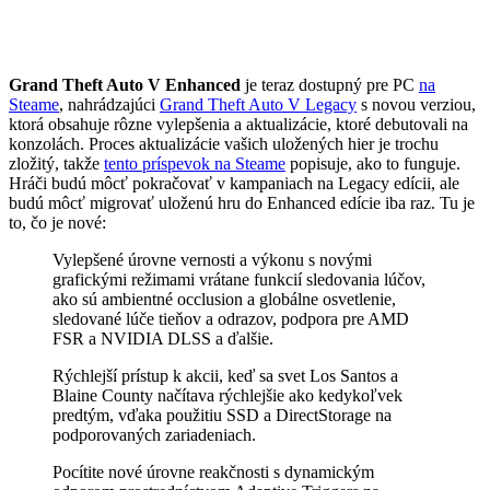
Grand Theft Auto V Enhanced
je teraz dostupný pre PC
na
Steame
, nahrádzajúci
Grand Theft Auto V Legacy
s novou verziou,
ktorá obsahuje rôzne vylepšenia a aktualizácie, ktoré debutovali na
konzolách. Proces aktualizácie vašich uložených hier je trochu
zložitý, takže
tento príspevok na Steame
popisuje, ako to funguje.
Hráči budú môcť pokračovať v kampaniach na Legacy edícii, ale
budú môcť migrovať uloženú hru do Enhanced edície iba raz. Tu je
to, čo je nové:
Vylepšené úrovne vernosti a výkonu s novými
grafickými režimami vrátane funkcií sledovania lúčov,
ako sú ambientné occlusion a globálne osvetlenie,
sledované lúče tieňov a odrazov, podpora pre AMD
FSR a NVIDIA DLSS a ďalšie.
Rýchlejší prístup k akcii, keď sa svet Los Santos a
Blaine County načítava rýchlejšie ako kedykoľvek
predtým, vďaka použitiu SSD a DirectStorage na
podporovaných zariadeniach.
Pocítite nové úrovne reakčnosti s dynamickým