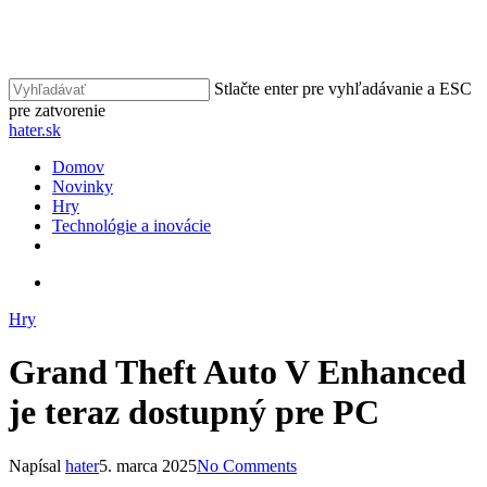
Skip
to
Close
main
Menu
content
Stlačte enter pre vyhľadávanie a ESC
pre zatvorenie
Close
hater.sk
Search
vyhľadávať
Menu
Domov
Novinky
Hry
Technológie a inovácie
facebook
instagram
vyhľadávať
Hry
Grand Theft Auto V Enhanced
je teraz dostupný pre PC
Napísal
hater
5. marca 2025
No Comments