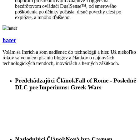
odporom prostredníctvom Adaptive Triggers na
bezdrôtovom ovládači DualSense™, od smerového
poškodenia po účinky počasia, drsné povrchy ciest po
explózie, a mnoho ďalšieho.
hater
Volám sa Imrich a som nadšenec do technológií a hier. Už niekoľko
rokov sa venujem písaniu blogov a článkov o najnovších
technologických trendoch, inováciách a herných zážitkoch.
Predchádzajúci Článok
Fall of Rome - Posledné
DLC pre Imperiums: Greek Wars
Nasledujúci Článok
Nová hra Carmen