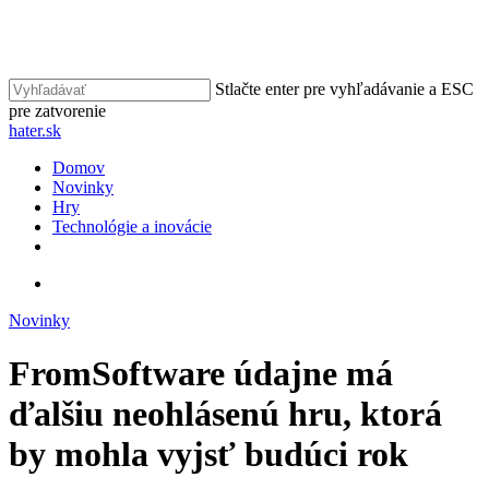
Skip
to
main
content
Stlačte enter pre vyhľadávanie a ESC
pre zatvorenie
Close
hater.sk
Search
vyhľadávať
Menu
Domov
Novinky
Hry
Technológie a inovácie
facebook
instagram
vyhľadávať
Novinky
FromSoftware údajne má
ďalšiu neohlásenú hru, ktorá
by mohla vyjsť budúci rok