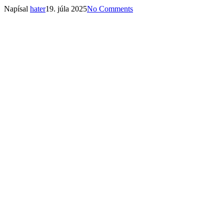
Napísal
hater
19. júla 2025
No Comments