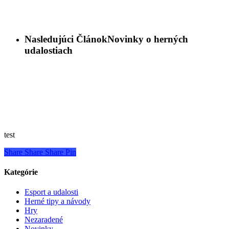
Nasledujúci Článok
Novinky o herných
udalostiach
test
Share
Share
Share
Pin
Kategórie
Esport a udalosti
Herné tipy a návody
Hry
Nezaradené
Novinky