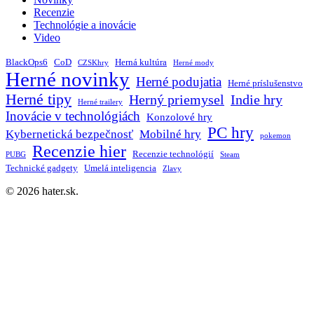
Recenzie
Technológie a inovácie
Video
BlackOps6
CoD
Herná kultúra
CZSKhry
Herné mody
Herné novinky
Herné podujatia
Herné príslušenstvo
Herné tipy
Herný priemysel
Indie hry
Herné trailery
Inovácie v technológiách
Konzolové hry
PC hry
Kybernetická bezpečnosť
Mobilné hry
pokemon
Recenzie hier
Recenzie technológií
PUBG
Steam
Technické gadgety
Umelá inteligencia
Zlavy
© 2026 hater.sk.
Close
Domov
Menu
Novinky
Hry
Technológie a inovácie
facebook
instagram