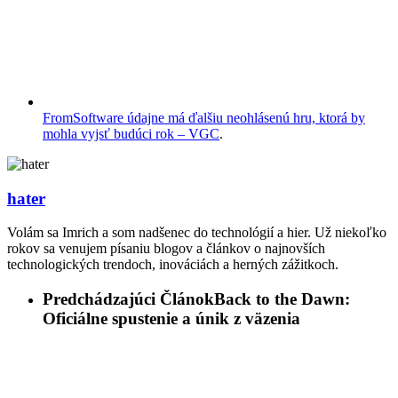
FromSoftware údajne má ďalšiu neohlásenú hru, ktorá by
mohla vyjsť budúci rok – VGC
.
hater
Volám sa Imrich a som nadšenec do technológií a hier. Už niekoľko
rokov sa venujem písaniu blogov a článkov o najnovších
technologických trendoch, inováciách a herných zážitkoch.
Predchádzajúci Článok
Back to the Dawn:
Oficiálne spustenie a únik z väzenia