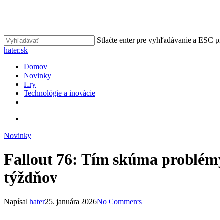
Skip
to
main
content
Stlačte enter pre vyhľadávanie a ESC p
Close
hater.sk
Search
vyhľadávať
Menu
Domov
Novinky
Hry
Technológie a inovácie
facebook
instagram
vyhľadávať
Novinky
Fallout 76: Tím skúma problémy,
týždňov
Napísal
hater
25. januára 2026
No Comments