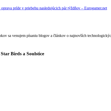
e oprava príde v priebehu nasledujúcich pár týždňov – Eurogamer.net
okov sa venujem písaniu blogov a článkov o najnovších technologickýc
tar Birds a Soulstice