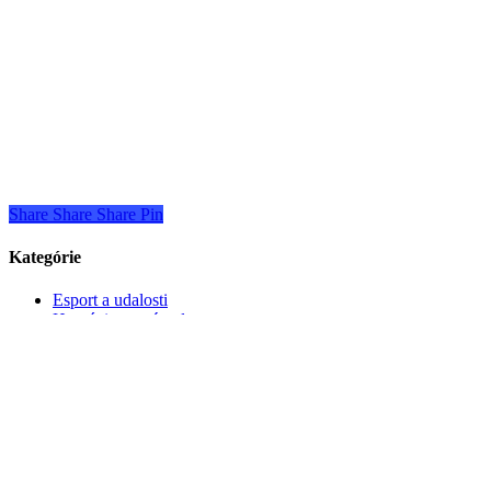
Share
Share
Share
Pin
Kategórie
Esport a udalosti
Herné tipy a návody
Hry
Nezaradené
Novinky
Recenzie
Technológie a inovácie
Video
Herné nov
BlackOps6
CoD
Herná kultúra
CZSKhry
Herné mody