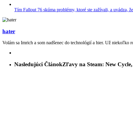
Tím Fallout 76 skúma problémy, ktoré ste zažívali, a uvádza, ž
hater
Volám sa Imrich a som nadšenec do technológií a hier. Už niekoľko r
Nasledujúci Článok
Zľavy na Steam: New Cycle, S