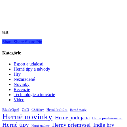
test
Share
Share
Share
Pin
Kategórie
Esport a udalosti
Herné tipy a návody
Hry
Nezaradené
Novinky
Recenzie
Technológie a inovácie
Video
BlackOps6
CoD
Herná kultúra
CZSKhry
Herné mody
Herné novinky
Herné podujatia
Herné príslušenstvo
Herné tipy
Herný priemysel
Indie hry
Herné trailery