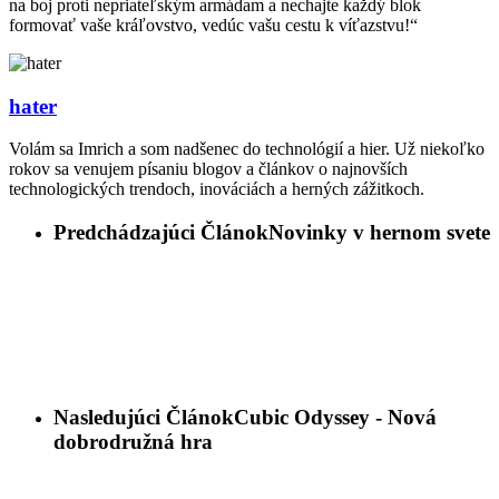
na boj proti nepriateľským armádam a nechajte každý blok
formovať vaše kráľovstvo, vedúc vašu cestu k víťazstvu!“
hater
Volám sa Imrich a som nadšenec do technológií a hier. Už niekoľko
rokov sa venujem písaniu blogov a článkov o najnovších
technologických trendoch, inováciách a herných zážitkoch.
Predchádzajúci Článok
Novinky v hernom svete
Nasledujúci Článok
Cubic Odyssey - Nová
dobrodružná hra