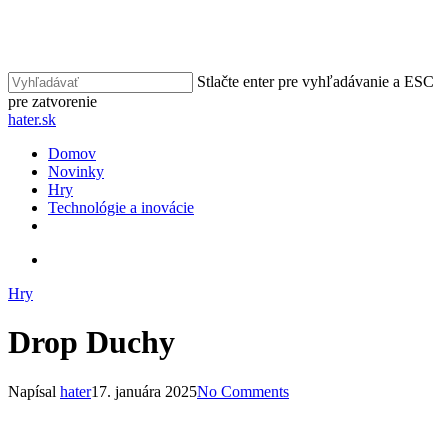
Skip
to
main
content
Stlačte enter pre vyhľadávanie a ESC
pre zatvorenie
Close
hater.sk
Search
vyhľadávať
Menu
Domov
Novinky
Hry
Technológie a inovácie
facebook
instagram
vyhľadávať
Hry
Drop Duchy
Napísal
hater
17. januára 2025
No Comments