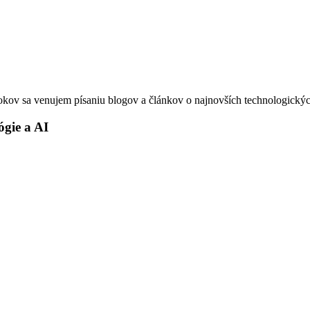
okov sa venujem písaniu blogov a článkov o najnovších technologickýc
ógie a AI