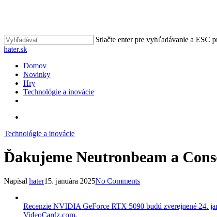
Skip
to
main
content
Stlačte enter pre vyhľadávanie a ESC p
Close
hater.sk
Search
vyhľadávať
Menu
Domov
Novinky
Hry
Technológie a inovácie
facebook
instagram
vyhľadávať
Technológie a inovácie
Ďakujeme Neutronbeam a Conso
Napísal
hater
15. januára 2025
No Comments
Recenzie NVIDIA GeForce RTX 5090 budú zverejnené 24. jan
VideoCardz.com
.