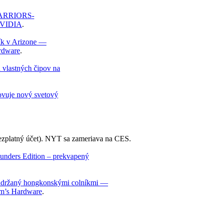
WARRIORS-
 NVIDIA
.
ík v Arizone —
ardware
.
 vlastných čipov na
ovuje nový svetový
ezplatný účet). NYT sa zameriava na CES.
nders Edition – prekvapený
 zadržaný hongkonskými colníkmi —
m’s Hardware
.