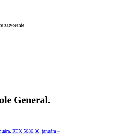
re zatvorenie
le General.
uára, RTX 5080 30. januára –