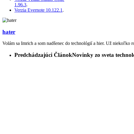
1.96.3
.
Verzia Evernote 10.122.1
.
hater
Volám sa Imrich a som nadšenec do technológií a hier. Už niekoľko r
Predchádzajúci Článok
Novinky zo sveta technol