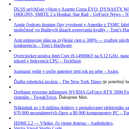
DLSS urýchľuje výkon v Assetto Corsa EVO, DYNASTY 
ORIGINS, SMITE 2 a Honkai: Star Rail – GeForce News –
Apple čoskoro dostane čipy vyrobené v Amerike z TSMC fabr
spoločnosť vo finálnych fázach overovania kvality – Tom’s H
Arm pripravuje plán na zvýšenie cien o 300% — zvažuje návrh
konkurenciu – Tom’s Hardware
.
Overclocker posúva Intel Core i9-14900KF na 9.12 GHz, stan
rekord v frekvencii CPU – TechSpot
.
Samsung vedie v počte patentov tretí rok po sebe – Axios
.
Ďalšia robotická invázia – The New York Times
(je potrebný b
Der8auer reverzne inžinieruje NVIDIA GeForce RTX 5090 Fou
zistením – TweakTown
. Ďakujeme Max.
Nákladiak so 1,8 milióna dolárov v prepašovanej elektronike
670 000 neoznámených čipov a 80 000 komponentov PC – To
HDMI 2.2 — Všetko, čo vieme doteraz – Audioholics
.
Verzia Visual Studio Code