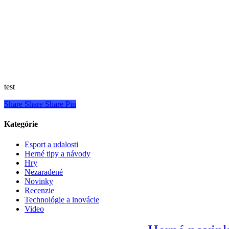
test
Share
Share
Share
Pin
Kategórie
Esport a udalosti
Herné tipy a návody
Hry
Nezaradené
Novinky
Recenzie
Technológie a inovácie
Video