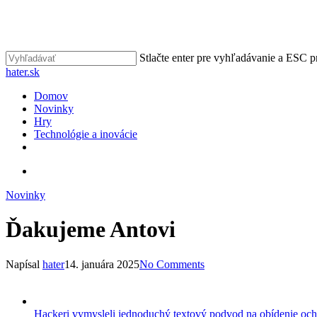
Skip
to
main
content
Stlačte enter pre vyhľadávanie a ESC p
Close
hater.sk
Search
vyhľadávať
Menu
Domov
Novinky
Hry
Technológie a inovácie
facebook
instagram
vyhľadávať
Novinky
Ďakujeme Antovi
Napísal
hater
14. januára 2025
No Comments
Hackeri vymysleli jednoduchý textový podvod na obídenie oc