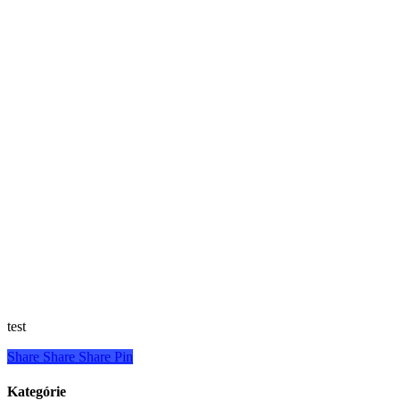
test
Share
Share
Share
Pin
Kategórie