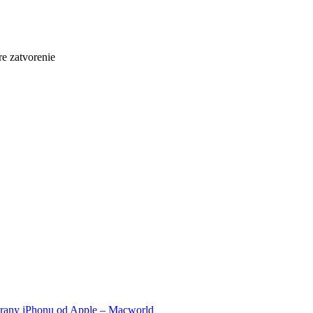
re zatvorenie
hrany iPhonu od Apple – Macworld