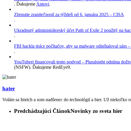
. Ďakujeme
Antovi
.
Zhrnutie zraniteľností za týždeň od 6. januára 2025 – CISA
.
Ukradnutý administrátorský účet Path of Exile 2 použitý na h
.
FBI hackla tisíce počítačov, aby sa malware odinštaloval sám 
.
YouTuberi financovali tento podvod – Pluralsight odníma doživo
(NSFW). Ďakujeme RedEye9.
hater
Volám sa Imrich a som nadšenec do technológií a hier. Už niekoľko r
Predchádzajúci Článok
Novinky zo sveta hier