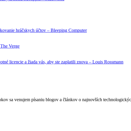
ackovanie hráčskych účtov – Bleeping Computer
– The Verge
tné licencie a žiada vás, aby ste zaplatili znova – Louis Rossmann
okov sa venujem písaniu blogov a článkov o najnovších technologickýc